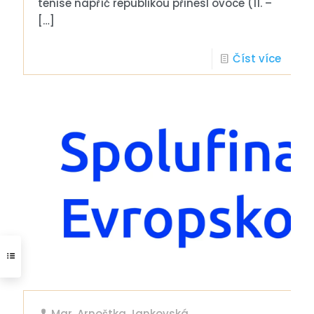
tenise napříč republikou přinesl ovoce (11. –
[…]
Číst více
Mgr. Arnoštka Jankovská