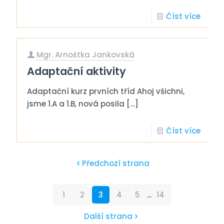
Číst více
Mgr. Arnoštka Jankovská
Adaptační aktivity
Adaptační kurz prvních tříd Ahoj všichni,
jsme 1.A a 1.B, nová posila
[…]
Číst více
Předchozí strana
1
2
3
4
5
...
14
Další strana