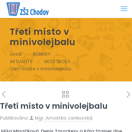
Třetí místo v
minivolejbalu
Úvod
RUBRIKY
AKTUALITY
AKCE ŠKOLY
Třetí místo v minivolejbalu
Třetí místo v minivolejbalu
Publikováno
Mgr. Arnoštka Jankovská
Míša Minaříková, Denis Tarackezy a Kája Stainer dne