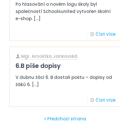
Po hlasování o novém logu školy byl
společností Schoolsunited vytvořen školní
e-shop.
[…]
Číst více
Mgr. Arnoštka Jankovská
6.B píše dopisy
V dubnu žáci 6. B dostali poštu – dopisy od
žáků 6.
[…]
Číst více
Předchozí strana