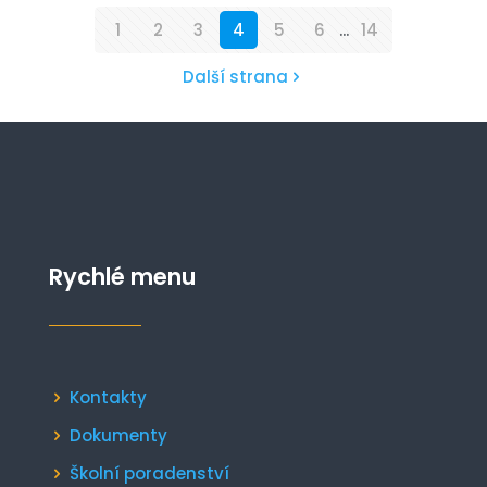
1
2
3
4
5
6
...
14
Další strana
Rychlé menu
Kontakty
Dokumenty
Školní poradenství