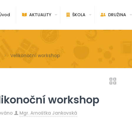
vod
AKTUALITY
ŠKOLA
DRUŽINA
Velikonoční workshop
likonoční workshop
kováno
Mgr. Arnoštka Jankovská