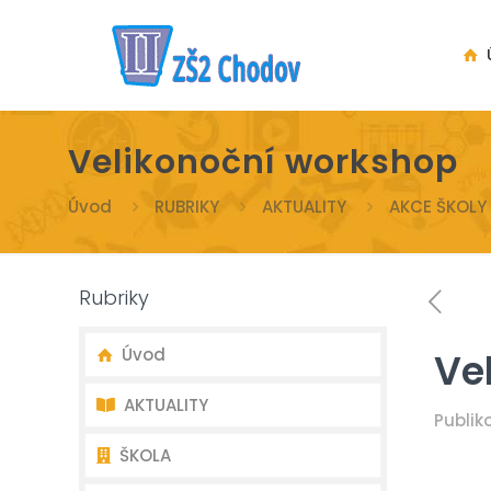
Ú
Velikonoční workshop
Úvod
RUBRIKY
AKTUALITY
AKCE ŠKOLY
Rubriky
Úvod
Ve
AKTUALITY
Publi
ŠKOLA
Nejnovější aktuality