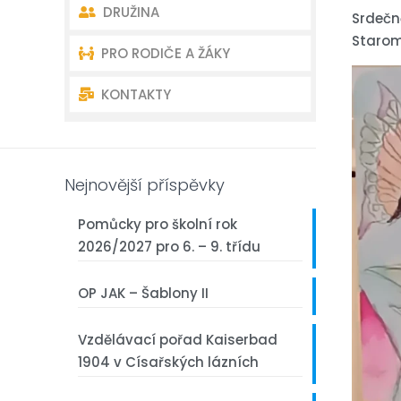
DRUŽINA
Akce školy
Úvodní charakteristika školy
Srdečně
Starom
PRO RODIČE A ŽÁKY
Akce školní družiny
Dokumenty
Oddělení školní družiny –
kontakty
KONTAKTY
Školní poradenství
Organizace školního roku
Akce školní družiny
Školská rada
Rozvrh – Bakaláři
Kontakty ředitelství
Dokumenty školní družiny
Žákovský parlament
První třída
Kontakty učitelé
Nejnovější příspěvky
Akce školy
Pomůcky pro školní rok
2026/2027 pro 6. – 9. třídu
Fotogalerie
OP JAK – Šablony II
Projekty
Vzdělávací pořad Kaiserbad
Z historie naší školy
1904 v Císařských lázních