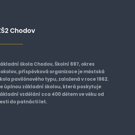
ZŠ2 Chodov
ákladní škola Chodov, Školní 697, okres
okolov, příspěvková organizace je městská
kola pavilónového typu, založená v roce 1962.
e úplnou základní školou, která poskytuje
ákladní vzdělání cca 400 dětem ve věku od
esti do patnácti let.