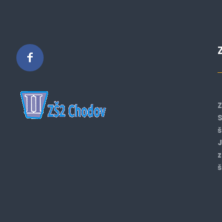
Z
S
š
J
z
š