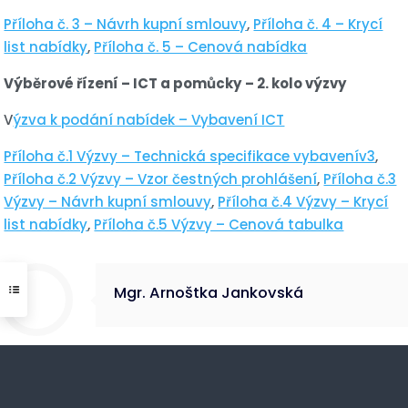
Příloha č. 3 – Návrh kupní smlouvy
,
Příloha č. 4 – Krycí
list nabídky
,
Příloha č. 5 – Cenová nabídka
Výběrové řízení – ICT a pomůcky
– 2. kolo výzvy
V
ýzva k podání nabídek – Vybavení ICT
Příloha č.1 Výzvy – Technická specifikace vybavenív3
,
Příloha č.2 Výzvy – Vzor čestných prohlášení
,
Příloha č.3
Výzvy – Návrh kupní smlouvy
,
Příloha č.4 Výzvy – Krycí
list nabídky
,
Příloha č.5 Výzvy – Cenová tabulka
Mgr. Arnoštka Jankovská