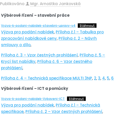
Publikováno
Mgr. Arnoštka Jankovská
Výběrové řízení – stavební práce
Vyzva-k-podani-nabidek-stavebni-upravy-v4
Stáhnout
Výzva pro podání nabídek
,
Příloha č.1 – Tabulka pro
zpracování nabídkové ceny
,
Příloha č. 2 – Návrh
smlouvy o dílo
,
Příloha č. 3 – Vzor čestných prohlášení
,
Příloha č. 5 –
Krycí list nabídky
,
Příloha č. 6 – Vzor čestného
prohlášení
,
Příloha č. 4 – Technická specifikace MULTI 3NP
,
2
,
3
,
4
,
5
,
6
Výběrové řízení – ICT a pomůcky
Vyzva-k-podani-nabidek-Vybaveni-ICT
Stáhnout
Výzva pro podání nabídek
,
Příloha č.1 – Technická
specifikace
,
Příloha č. 2 – Vzor čestných prohlášení
,