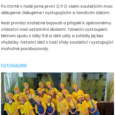
Po čtvrté v řadě jsme první 👏🥂👏 všem soutěžícím moc
děkujeme. Děkujeme i vystupujícím a fandícím žákům.
Naši prvňáci statečně bojovali a přispěli k opětovnému
vítězství nad ostatními školami. Taneční vystoupení
Mimoni spolu s žáky 5.B si děti užily a zvládly jej bez
chybičky. Ostatní děti z naší třídy soutěžící i vystupující
mohutně povzbuzovaly.
FOTOGALERIE