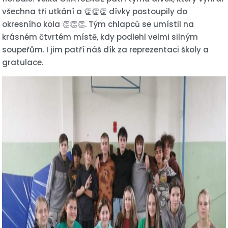
všechna tři utkání a 👏👏👏 dívky postoupily do
okresního kola 👏👏👏. Tým chlapců se umístil na
krásném čtvrtém místě, kdy podlehl velmi silným
soupeřům. I jim patří náš dík za reprezentaci školy a
gratulace.