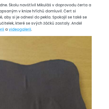
o dne. Školu navštívil Mikuláš v doprovodu čerta a
apsaným v knize hříchů domluvil. Čert si
é, aby si je odnesl do pekla. Spokojil se také se
učitelek, které se svých žáčků zastaly. Anděl
rii
a
videogalerii
.