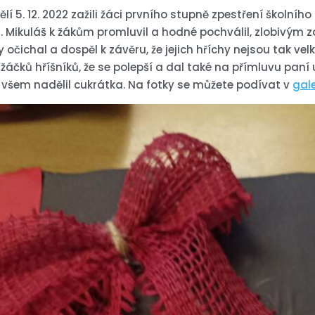
lí 5. 12. 2022 zažili žáci prvního stupně zpestření školníh
. Mikuláš k žákům promluvil a hodné pochválil, zlobivým z
y očichal a dospěl k závěru, že jejich hříchy nejsou tak velk
žáčků hříšníků, že se polepší a dal také na přímluvu paní 
všem nadělil cukrátka. Na fotky se můžete podívat v
gale