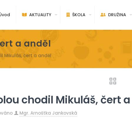
vod
AKTUALITY
ŠKOLA
DRUŽINA
ert a anděl
l Mikuláš, čert a anděl
olou chodil Mikuláš, čert a
kováno
Mgr. Arnoštka Jankovská