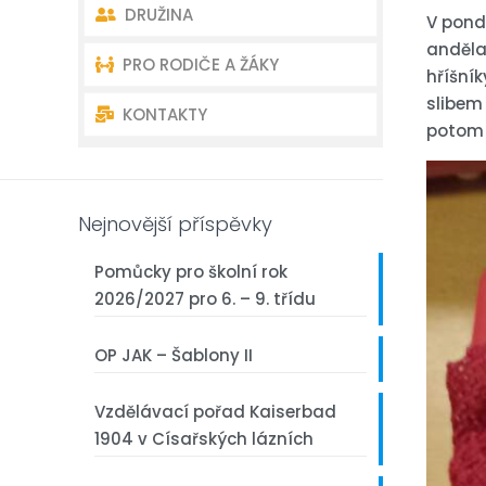
DRUŽINA
Akce školy
Úvodní charakteristika školy
V pondě
anděla
PRO RODIČE A ŽÁKY
Akce školní družiny
Dokumenty
Oddělení školní družiny –
hříšník
kontakty
slibem 
KONTAKTY
Školní poradenství
Organizace školního roku
potom 
Akce školní družiny
Školská rada
Rozvrh – Bakaláři
Kontakty ředitelství
Dokumenty školní družiny
Žákovský parlament
První třída
Kontakty učitelé
Nejnovější příspěvky
Akce školy
Pomůcky pro školní rok
2026/2027 pro 6. – 9. třídu
Fotogalerie
OP JAK – Šablony II
Projekty
Vzdělávací pořad Kaiserbad
Z historie naší školy
1904 v Císařských lázních