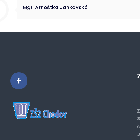
Mgr. Arnoštka Jankovská
Z
S
š
J