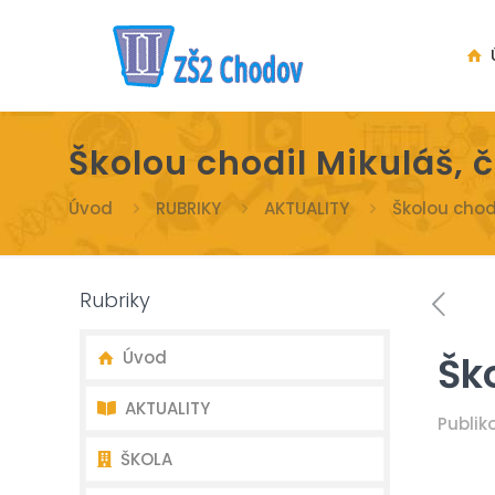
Ú
Školou chodil Mikuláš, č
Úvod
RUBRIKY
AKTUALITY
Školou chodi
Rubriky
Úvod
Šk
AKTUALITY
Publi
ŠKOLA
Nejnovější aktuality