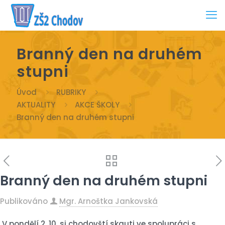
Branný den na druhém
stupni
Úvod
RUBRIKY
AKTUALITY
AKCE ŠKOLY
Branný den na druhém stupni
Branný den na druhém stupni
Publikováno
Mgr. Arnoštka Jankovská
V pondělí 2. 10. si chodovští skauti ve spolupráci s