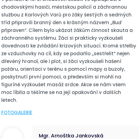
chodovskými hasiči, městskou policií a záchrannou
službou z Karlových Varů pro žáky šestých a sedmých
tříd připravili branný den s krásným názvem „Buď
připraven“. Cílem bylo ukázat žákům činnost skauta a
záchranného systému. Žáci si prakticky vyzkoušeli
dovednosti ke zvládání krizových situací. Kromě střelby
ze vzduchovky na cíl, kdy se podařilo „sestřelit“ nejen
dřevěný hranol, ale i plot, si žáci vyzkoušeli hašení
požáru, orientaci v terénu s pomocí mapy a buzoly,
poskytnutí první pomoci, a především si mohli na
figuríně vyzkoušet masáž srdce. Akce se nám všem
moc líbila a těšíme se na její opakování v dalších
letech.
FOTOGALERIE
Mgr. Arnoštka Jankovská