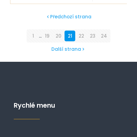
Předchozí strana
1
...
19
20
21
22
23
24
Další strana
Rychlé menu