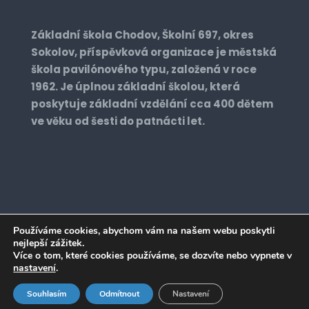
Základní škola Chodov, Školní 697, okres
Sokolov, příspěvková organizace je městská
škola pavilónového typu, založená v roce
1962. Je úplnou základní školou, která
poskytuje základní vzdělání cca 400 dětem
ve věku od šesti do patnácti let.
Používáme cookies, abychom vám na našem webu poskytli
nejlepší zážitek.
Realizace: 2022 © zs2chodov.cz. All Rights
Více o tom, které cookies používáme, se dozvíte nebo vypnete v
Reserved. Vyrobil:
Designrepublic.cz
nastavení
.
Souhlasím
Odmítnout
Nastavení