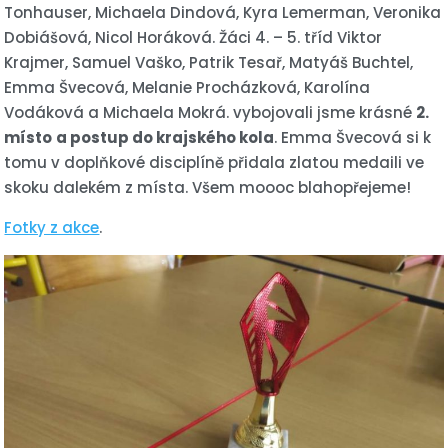
Tonhauser, Michaela Dindová, Kyra Lemerman, Veronika
Dobiášová, Nicol Horáková. Žáci 4. – 5. tříd Viktor
Krajmer, Samuel Vaško, Patrik Tesař, Matyáš Buchtel,
Emma Švecová, Melanie Procházková, Karolína
Vodáková a Michaela Mokrá. vybojovali jsme krásné
2.
místo
a postup do krajského kola
. Emma Švecová si k
tomu v doplňkové disciplíně přidala zlatou medaili ve
skoku dalekém z místa. Všem moooc blahopřejeme!
Fotky z akce
.