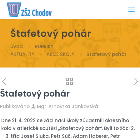
Štafetový pohár
Úvod
RUBRIKY
AKTUALITY
AKCE ŠKOLY
Štafetový pohár
Štafetový pohár
Publikováno
Mgr. Arnoštka Jankovská
Dne 21. 4. 2022 se žáci naší školy zúčastnili okresního
kola v atletické soutěži „Štafetový pohár“. Byli to žáci 2.
– 3. tříd Josef Sluka, Petr Süč, Adam Haberer, Petr