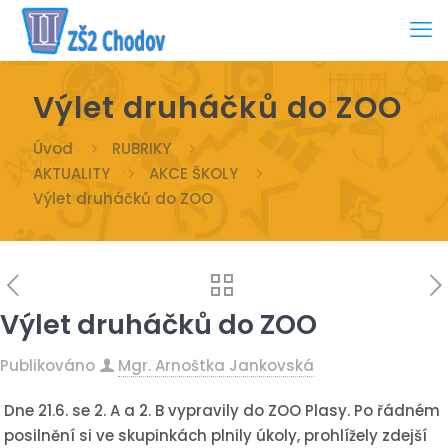
Výlet druháčků do ZOO
Úvod
RUBRIKY
AKTUALITY
AKCE ŠKOLY
Výlet druháčků do ZOO
Výlet druháčků do ZOO
Publikováno
Mgr. Arnoštka Jankovská
Dne 21.6. se 2. A a 2. B vypravily do ZOO Plasy. Po řádném
posilnění si ve skupinkách plnily úkoly, prohlížely zdejší