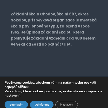
Základní škola Chodov, Školní 697, okres
Sokolov, příspěvková organizace je městská
škola pavilónového typu, založená v roce
1962. Je úplnou základní školou, která
poskytuje základní vzdělání cca 400 dětem
ve věku od šesti do patnácti let.
Používáme cookies, abychom vám na našem webu poskytli
nejlepší zážitek.
Realizace: 2022 © zs2chodov.cz. All Rights
Více o tom, které cookies používáme, se dozvíte nebo vypnete v
Reserved. Vyrobil:
Designrepublic.cz
nastavení
.
Souhlasím
Odmítnout
Nastavení