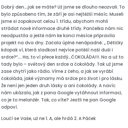
Dobrý den….jak se máte? Už jsme se dlouho neozvali. To
bylo způsobeno tím, že září je asi nejtěžší měsíc. Museli
jsme si zopakovat celou 1. třídu, abychom mohli
střádat nové informace druhé třídy. Pančelka nám nic
neodpustila a ještě nám ke konci měsíce připravila
projekt na dva dny. Začala úplně nenápadně: „ Dětičky
kdopak ví, která sladkost nejvíce potěší naši duši i
srdce?“…. Ha, to ví přece každý…ČOKOLÁDA!!!. No a už to
tady bylo – světový den srdce a čokolády. Tak už jsme
zase chytří jako rádio. Víme z čeho, a jak se vyrábí
čokoláda, jaké významy má srdce pro život i pro lásku.
Že není jen jeden druh lásky a ani čokolády. A navíc
nám ukázala, jak z pana Google vytáhnout informaci,
co je to melanžér. Tak, co víte? Jestli ne pan Google
odpoví.
Loučí se Vaše, už ne 1. A, ale hrdá 2. A Páček