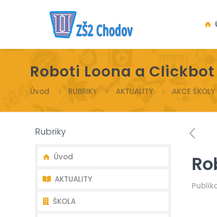
Ú
Roboti Loona a Clickbot
Úvod
RUBRIKY
AKTUALITY
AKCE ŠKOLY
Rubriky
Úvod
Ro
AKTUALITY
Publi
ŠKOLA
Nejnovější aktuality