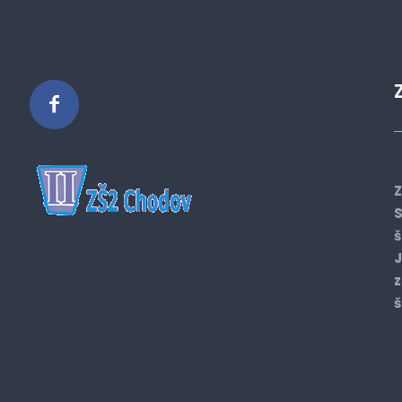
Z
S
š
J
z
š