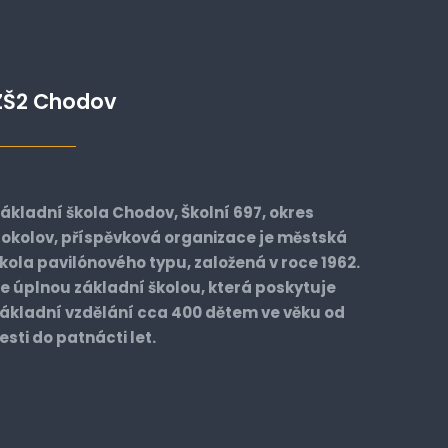
ZŠ2 Chodov
ákladní škola Chodov, Školní 697, okres
okolov, příspěvková organizace je městská
kola pavilónového typu, založená v roce 1962.
e úplnou základní školou, která poskytuje
ákladní vzdělání cca 400 dětem ve věku od
esti do patnácti let.