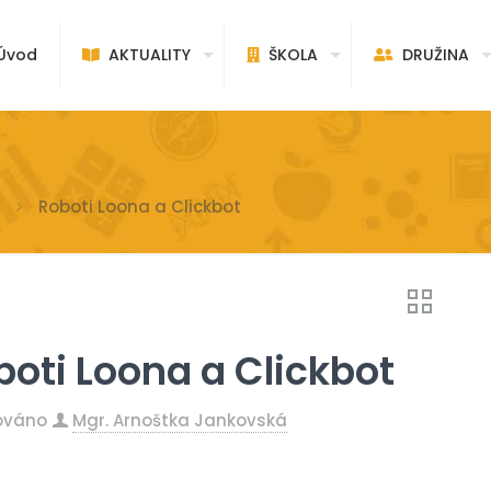
vod
AKTUALITY
ŠKOLA
DRUŽINA
Roboti Loona a Clickbot
boti Loona a Clickbot
kováno
Mgr. Arnoštka Jankovská