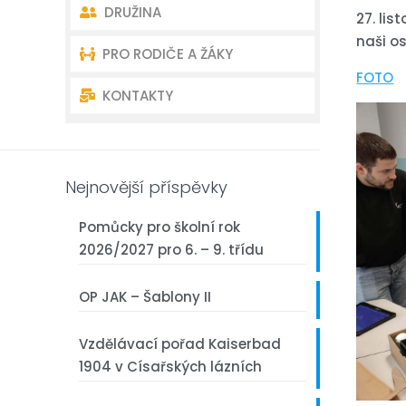
DRUŽINA
Akce školy
Úvodní charakteristika školy
27. lis
naši o
PRO RODIČE A ŽÁKY
Akce školní družiny
Dokumenty
Oddělení školní družiny –
kontakty
FOTO
KONTAKTY
Školní poradenství
Organizace školního roku
Akce školní družiny
Školská rada
Rozvrh – Bakaláři
Kontakty ředitelství
Dokumenty školní družiny
Žákovský parlament
První třída
Kontakty učitelé
Nejnovější příspěvky
Akce školy
Pomůcky pro školní rok
2026/2027 pro 6. – 9. třídu
Fotogalerie
OP JAK – Šablony II
Projekty
Vzdělávací pořad Kaiserbad
Z historie naší školy
1904 v Císařských lázních