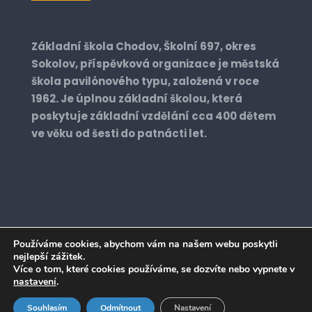
Základní škola Chodov, Školní 697, okres
Sokolov, příspěvková organizace je městská
škola pavilónového typu, založená v roce
1962. Je úplnou základní školou, která
poskytuje základní vzdělání cca 400 dětem
ve věku od šesti do patnácti let.
Používáme cookies, abychom vám na našem webu poskytli
nejlepší zážitek.
Realizace: 2022 © zs2chodov.cz. All Rights
Více o tom, které cookies používáme, se dozvíte nebo vypnete v
Reserved. Vyrobil:
Designrepublic.cz
nastavení
.
Souhlasím
Odmítnout
Nastavení