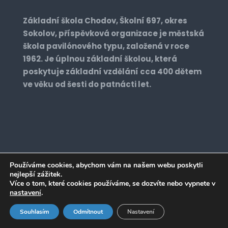
Základní škola Chodov, Školní 697, okres
Sokolov, příspěvková organizace je městská
škola pavilónového typu, založená v roce
1962. Je úplnou základní školou, která
poskytuje základní vzdělání cca 400 dětem
ve věku od šesti do patnácti let.
Používáme cookies, abychom vám na našem webu poskytli
nejlepší zážitek.
Realizace: 2022 © zs2chodov.cz. All Rights
Více o tom, které cookies používáme, se dozvíte nebo vypnete v
Reserved. Vyrobil:
Designrepublic.cz
nastavení
.
Souhlasím
Odmítnout
Nastavení