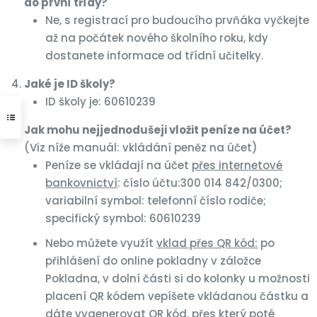
do první třídy?
Ne, s registrací pro budoucího prvňáka vyčkejte
až na počátek nového školního roku, kdy
dostanete informace od třídní učitelky.
Jaké je ID školy?
ID školy je: 60610239
Jak mohu nejjednodušeji vložit peníze na účet?
(Viz níže manuál: vkládání peněz na účet)
Peníze se vkládají na účet
přes internetové
bankovnictví
: číslo účtu:300 014 842/0300;
variabilní symbol: telefonní číslo rodiče;
specifický symbol: 60610239
Nebo můžete využít
vklad přes QR kód:
po
přihlášení do online pokladny v záložce
Pokladna, v dolní části si do kolonky u možnosti
placení QR kódem vepíšete vkládanou částku a
dáte vygenerovat QR kód, přes který poté