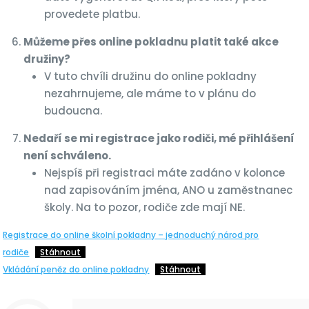
provedete platbu.
Můžeme přes online pokladnu platit také akce
družiny?
V tuto chvíli družinu do online pokladny
nezahrnujeme, ale máme to v plánu do
budoucna.
Nedaří se mi registrace jako rodiči, mé přihlášení
není schváleno.
Nejspíš při registraci máte zadáno v kolonce
nad zapisováním jména, ANO u zaměstnanec
školy. Na to pozor, rodiče zde mají NE.
Registrace do online školní pokladny – jednoduchý národ pro
rodiče
Stáhnout
Vkládání peněz do online pokladny
Stáhnout