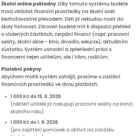
Školní online pokladny
. Díky tomuto systému budete
moci vkládat finanční prostředky na školní účet
bezhotovostně převodem. Děti již nebudou nosit do
školy hotovost. Zároveň budete mít k dispozici přehled
o vložených částkách, čerpání financí (např. pracovní
sešity, školní akce – kino, divadlo, exkurze), aktuálním
zůstatku. Systém usnadní a zpřehlední práci s
financemi nejen učitelům, ale i Vám, rodičům.
Platební pokyny
:
Abychom mohli systém zahájit, prosíme o zaslání
finančních prostředků ve dvou platbách:
1 000 Kč do 15. 6. 2026
(někteří učitelé již nakupují pracovní sešity na konci
školního roku)
1 000 Kč do 1. 9. 2026
(pro zajištění pomůcek a aktivit na začátku