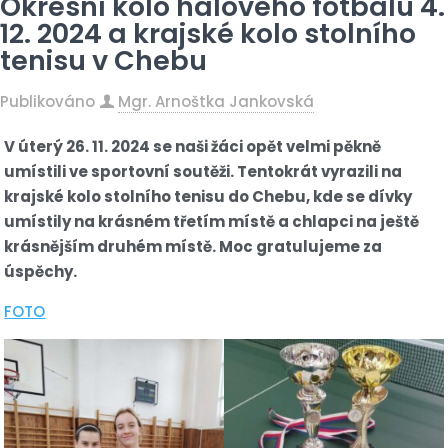
Okresní kolo halového fotbalu 4.
12. 2024 a krajské kolo stolního
tenisu v Chebu
Publikováno
Mgr. Arnoštka Jankovská
V úterý 26. 11. 2024 se naši žáci opět velmi pěkně
umístili ve sportovní soutěži. Tentokrát vyrazili na
krajské kolo stolního tenisu do Chebu, kde se dívky
umístily na krásném třetím místě a chlapci na ještě
krásnějším druhém místě. Moc gratulujeme za
úspěchy.
FOTO