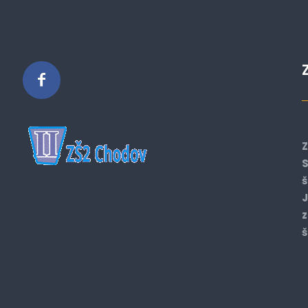
Z
S
š
J
z
š