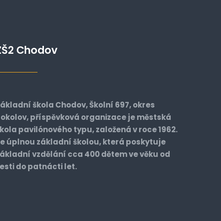
ZŠ2 Chodov
ákladní škola Chodov, Školní 697, okres
okolov, příspěvková organizace je městská
kola pavilónového typu, založená v roce 1962.
e úplnou základní školou, která poskytuje
ákladní vzdělání cca 400 dětem ve věku od
esti do patnácti let.