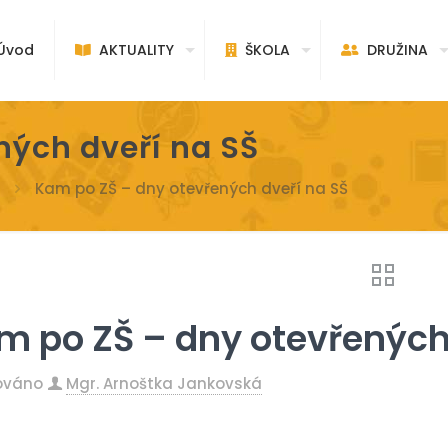
vod
AKTUALITY
ŠKOLA
DRUŽINA
ných dveří na SŠ
Kam po ZŠ – dny otevřených dveří na SŠ
m po ZŠ – dny otevřených
kováno
Mgr. Arnoštka Jankovská