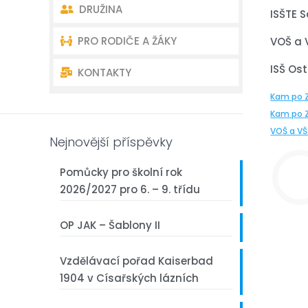
DRUŽINA
Akce školy
Úvodní charakteristika školy
ISŠTE S
PRO RODIČE A ŽÁKY
Akce školní družiny
Dokumenty
Oddělení školní družiny –
VOŠ a 
kontakty
ISŠ Ost
KONTAKTY
Školní poradenství
Organizace školního roku
Akce školní družiny
Kam po 
Školská rada
Rozvrh – Bakaláři
Kontakty ředitelství
Kam po Z
Dokumenty školní družiny
VOŠ a VŠ
Žákovský parlament
První třída
Kontakty učitelé
Nejnovější příspěvky
Akce školy
Pomůcky pro školní rok
2026/2027 pro 6. – 9. třídu
Fotogalerie
OP JAK – Šablony II
Projekty
Vzdělávací pořad Kaiserbad
Z historie naší školy
1904 v Císařských lázních