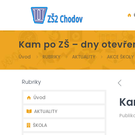
Ú
Kam po ZŠ – dny otevře
Úvod
RUBRIKY
AKTUALITY
AKCE ŠKOLY
Rubriky
Úvod
Ka
AKTUALITY
Publi
ŠKOLA
Nejnovější aktuality