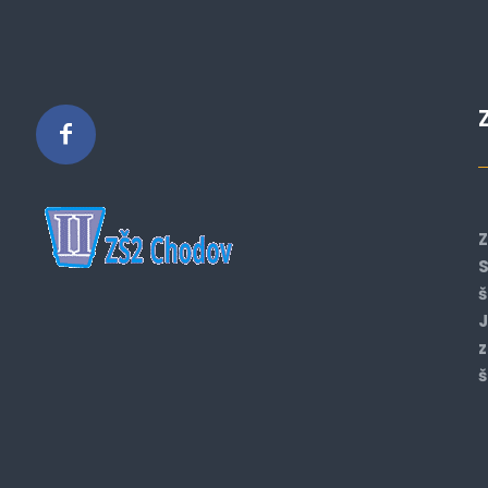
Z
S
š
J
z
š