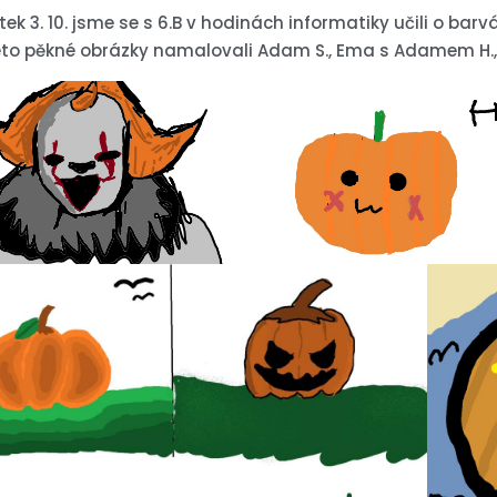
tek 3. 10. jsme se s 6.B v hodinách informatiky učili o bar
to pěkné obrázky namalovali Adam S., Ema s Adamem H., Ká