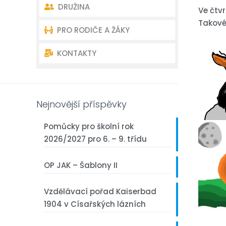
DRUŽINA
Akce školy
Úvodní charakteristika školy
Ve čtvr
Takové
PRO RODIČE A ŽÁKY
Akce školní družiny
Dokumenty
Oddělení školní družiny –
kontakty
KONTAKTY
Školní poradenství
Organizace školního roku
Akce školní družiny
Školská rada
Rozvrh – Bakaláři
Kontakty ředitelství
Dokumenty školní družiny
Žákovský parlament
První třída
Kontakty učitelé
Nejnovější příspěvky
Akce školy
Pomůcky pro školní rok
2026/2027 pro 6. – 9. třídu
Fotogalerie
OP JAK – Šablony II
Projekty
Vzdělávací pořad Kaiserbad
Z historie naší školy
1904 v Císařských lázních