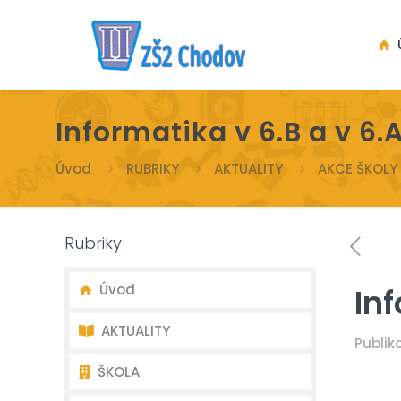
Ú
Informatika v 6.B a v 6.
Úvod
RUBRIKY
AKTUALITY
AKCE ŠKOLY
Rubriky
Úvod
Inf
AKTUALITY
Publi
ŠKOLA
Nejnovější aktuality