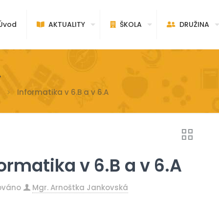
vod
AKTUALITY
ŠKOLA
DRUŽINA
A
Informatika v 6.B a v 6.A
ormatika v 6.B a v 6.A
kováno
Mgr. Arnoštka Jankovská