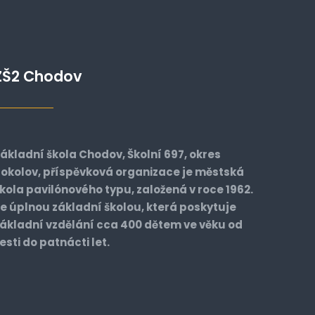
ZŠ2 Chodov
ákladní škola Chodov, Školní 697, okres
okolov, příspěvková organizace je městská
kola pavilónového typu, založená v roce 1962.
e úplnou základní školou, která poskytuje
ákladní vzdělání cca 400 dětem ve věku od
esti do patnácti let.