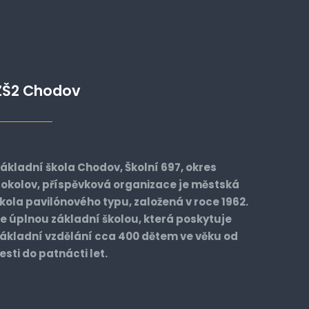
ZŠ2 Chodov
ákladní škola Chodov, Školní 697, okres
okolov, příspěvková organizace je městská
kola pavilónového typu, založená v roce 1962.
e úplnou základní školou, která poskytuje
ákladní vzdělání cca 400 dětem ve věku od
esti do patnácti let.