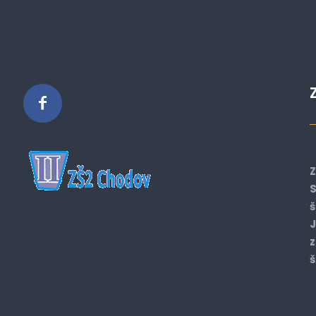
Z
S
š
J
z
š