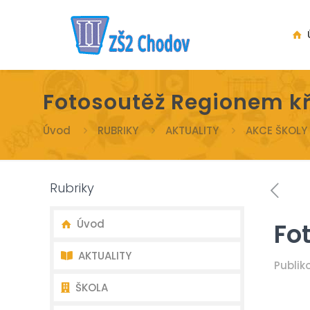
Ú
Fotosoutěž Regionem k
Úvod
RUBRIKY
AKTUALITY
AKCE ŠKOLY
Rubriky
Úvod
Fo
AKTUALITY
Publi
ŠKOLA
Nejnovější aktuality