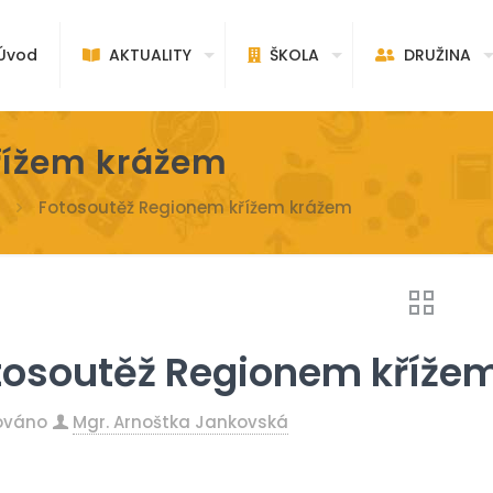
vod
AKTUALITY
ŠKOLA
DRUŽINA
řížem krážem
Fotosoutěž Regionem křížem krážem
tosoutěž Regionem kříže
kováno
Mgr. Arnoštka Jankovská