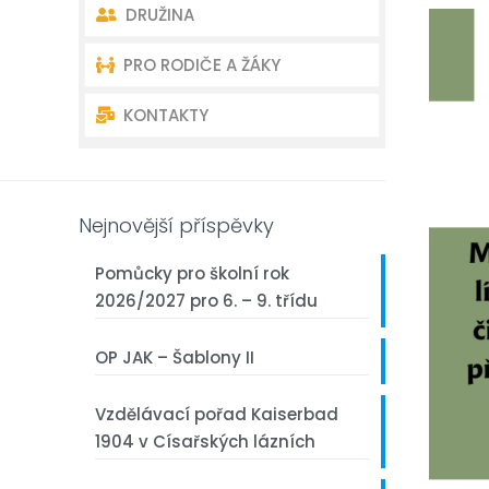
DRUŽINA
Akce školy
Úvodní charakteristika školy
PRO RODIČE A ŽÁKY
Akce školní družiny
Dokumenty
Oddělení školní družiny –
kontakty
KONTAKTY
Školní poradenství
Organizace školního roku
Akce školní družiny
Školská rada
Rozvrh – Bakaláři
Kontakty ředitelství
Dokumenty školní družiny
Žákovský parlament
První třída
Kontakty učitelé
Nejnovější příspěvky
Akce školy
Pomůcky pro školní rok
2026/2027 pro 6. – 9. třídu
Fotogalerie
OP JAK – Šablony II
Projekty
Vzdělávací pořad Kaiserbad
Z historie naší školy
1904 v Císařských lázních