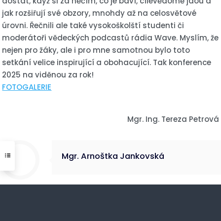
dostat, když si za něčím, co je baví, cílevědomě jdou a
jak rozšiřují své obzory, mnohdy až na celosvětové
úrovni. Řečnili ale také vysokoškolští studenti či
moderátoři vědeckých podcastů rádia Wave. Myslím, že
nejen pro žáky, ale i pro mne samotnou bylo toto
setkání velice inspirující a obohacující. Tak konference
2025 na viděnou za rok!
FOTOGALERIE
Mgr. Ing. Tereza Petrová
Mgr. Arnoštka Jankovská