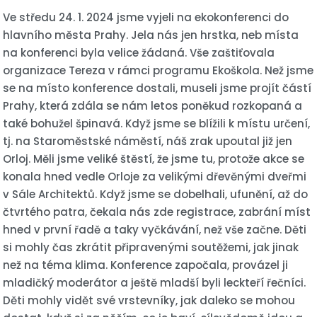
Ve středu 24. 1. 2024 jsme vyjeli na ekokonferenci do
hlavního města Prahy. Jela nás jen hrstka, neb místa
na konferenci byla velice žádaná. Vše zaštiťovala
organizace Tereza v rámci programu Ekoškola. Než jsme
se na místo konference dostali, museli jsme projít částí
Prahy, která zdála se nám letos poněkud rozkopaná a
také bohužel špinavá. Když jsme se blížili k místu určení,
tj. na Staroměstské náměstí, náš zrak upoutal již jen
Orloj. Měli jsme veliké štěstí, že jsme tu, protože akce se
konala hned vedle Orloje za velikými dřevěnými dveřmi
v Sále Architektů. Když jsme se dobelhali, ufunění, až do
čtvrtého patra, čekala nás zde registrace, zabrání míst
hned v první řadě a taky vyčkávání, než vše začne. Děti
si mohly čas zkrátit připravenými soutěžemi, jak jinak
než na téma klima. Konference započala, provázel ji
mladičký moderátor a ještě mladší byli leckteří řečníci.
Děti mohly vidět své vrstevníky, jak daleko se mohou