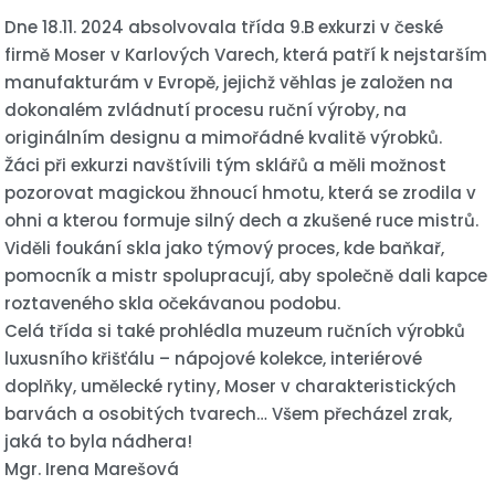
Dne 18.11. 2024 absolvovala třída 9.B exkurzi v české
firmě Moser v Karlových Varech, která patří k nejstarším
manufakturám v Evropě, jejichž věhlas je založen na
dokonalém zvládnutí procesu ruční výroby, na
originálním designu a mimořádné kvalitě výrobků.
Žáci při exkurzi navštívili tým sklářů a měli možnost
pozorovat magickou žhnoucí hmotu, která se zrodila v
ohni a kterou formuje silný dech a zkušené ruce mistrů.
Viděli foukání skla jako týmový proces, kde baňkař,
pomocník a mistr spolupracují, aby společně dali kapce
roztaveného skla očekávanou podobu.
Celá třída si také prohlédla muzeum ručních výrobků
luxusního křišťálu – nápojové kolekce, interiérové
doplňky, umělecké rytiny, Moser v charakteristických
barvách a osobitých tvarech… Všem přecházel zrak,
jaká to byla nádhera!
Mgr. Irena Marešová