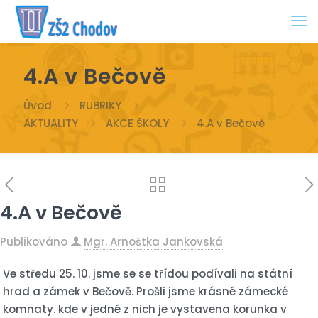
4.A v Bečově
Úvod
RUBRIKY
AKTUALITY
AKCE ŠKOLY
4.A v Bečově
4.A v Bečově
Publikováno
Mgr. Arnoštka Jankovská
Ve středu 25. 10. jsme se se třídou podívali na státní
hrad a zámek v Bečově. Prošli jsme krásné zámecké
komnaty. kde v jedné z nich je vystavena korunka v