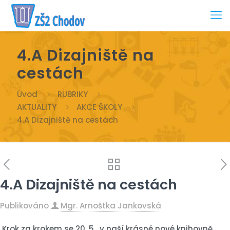
4.A Dizajniště na
cestách
Úvod
RUBRIKY
AKTUALITY
AKCE ŠKOLY
4.A Dizajniště na cestách
4.A Dizajniště na cestách
Publikováno
Mgr. Arnoštka Jankovská
Krok za krokem se 20. 5 . v naší krásné nové knihovně