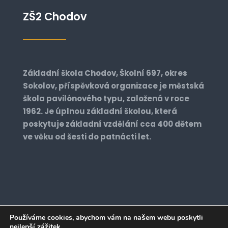
ZŠ2 Chodov
Základní škola Chodov, Školní 697, okres
Sokolov, příspěvková organizace je městská
škola pavilónového typu, založená v roce
1962. Je úplnou základní školou, která
poskytuje základní vzdělání cca 400 dětem
ve věku od šesti do patnácti let.
Používáme cookies, abychom vám na našem webu poskytli
nejlepší zážitek.