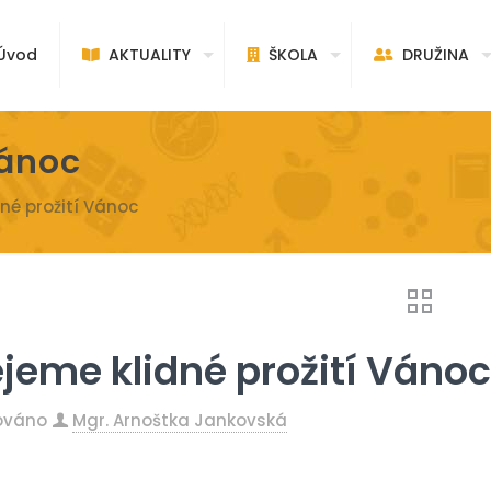
vod
AKTUALITY
ŠKOLA
DRUŽINA
Vánoc
dné prožití Vánoc
ejeme klidné prožití Váno
kováno
Mgr. Arnoštka Jankovská