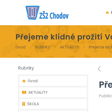
Ú
Přejeme klidné prožití 
Úvod
RUBRIKY
AKTUALITY
Přejeme kli
Rubriky
Úvod
Př
AKTUALITY
Publi
ŠKOLA
Nejnovější aktuality