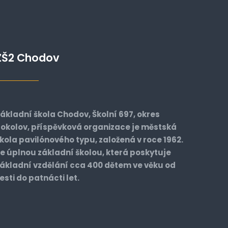
ZŠ2 Chodov
ákladní škola Chodov, Školní 697, okres
okolov, příspěvková organizace je městská
kola pavilónového typu, založená v roce 1962.
e úplnou základní školou, která poskytuje
ákladní vzdělání cca 400 dětem ve věku od
esti do patnácti let.