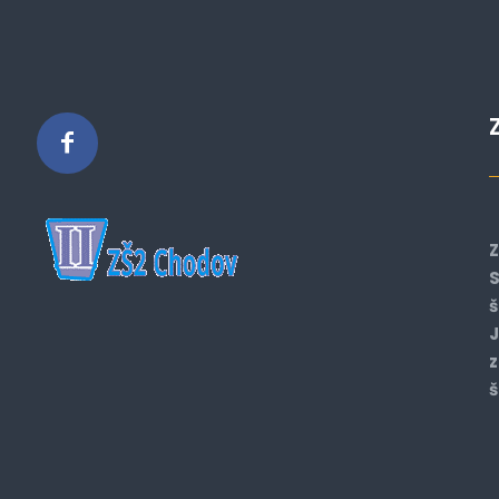
Z
S
š
J
z
š