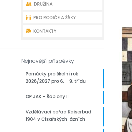
DRUŽINA
Akce školy
Úvodní charakteristika školy
PRO RODIČE A ŽÁKY
Akce školní družiny
Dokumenty
Oddělení školní družiny –
kontakty
KONTAKTY
Školní poradenství
Organizace školního roku
Akce školní družiny
Školská rada
Rozvrh – Bakaláři
Kontakty ředitelství
Dokumenty školní družiny
Žákovský parlament
První třída
Kontakty učitelé
Nejnovější příspěvky
Akce školy
Pomůcky pro školní rok
2026/2027 pro 6. – 9. třídu
Fotogalerie
OP JAK – Šablony II
Projekty
Vzdělávací pořad Kaiserbad
Z historie naší školy
1904 v Císařských lázních